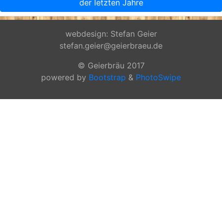
der letzten Jahre
webdesign: Stefan Geier
stefan.geier@geierbraeu.de
© Geierbräu 2017
powered by
Bootstrap
&
PhotoSwipe